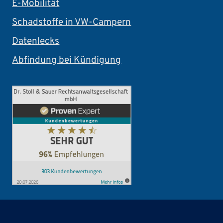
E-Mobilität
Schadstoffe in VW-Campern
Datenlecks
Abfindung bei Kündigung
Footer
VERTRAG WIDERRUFEN
DATENSCHUTZ