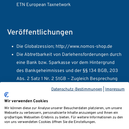
ETN European Taxnetwork
Veröffentlichungen
Die Globalzession;
http://www.nomos-shop.de
Die Abtretbarkeit von Darlehensforderungen durch
eine Bank bzw. Sparkasse vor dem Hintergrund
des Bankgeheimnisses und der §§ 134 BGB, 203
Abs. 2 Satz 1 Nr. 2 StGB – Zugleich Besprechung
von BGH, Urteil vom 27.10.2009 - XI ZR 225/08,
Datenschutz-Bestimmungen
|
Impressum
DZWIR 2010, 139
Wir verwenden Cookies
Die Haftung der finanzierenden Bank für die
Wir können diese zur Analyse unserer Besucherdaten platzieren, um unsere
arglistige Täuschung durch den Anlageprospekt,
Webseite zu verbessern, personalisierte Inhalte anzuzeigen und Ihnen ein
großartiges Webseiten-Erlebnis zu bieten. Für weitere Informationen zu den
Anmerkung zum Urteil des OLG Karlsruhe vom
von uns verwendeten Cookies öffnen Sie die Einstellungen.
26.03.2010 - 14 U 205/06, EWiR (16) 2010, 521