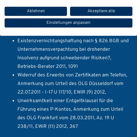
Aufklärungspflicht der beratenden Bank über
Ablehnen
Akzeptiere alle
Vertriebsprovisionen, Anmerkung zum Urteil des
Einstellungen anpassen
OLG Stuttgart, Urt. vom 30. 11. 2010 – 6 U 2/10,
EWiR (7) 2011, 205
Existenzvernichtungshaftung nach § 826 BGB und
Unternehmensverpachtung bei drohender
Insolvenz aufgrund schwebender Risiken?,
Betriebs-Berater 2011, 1091
Widerruf des Erwerbs von Zertifikaten am Telefon,
Anmerkung zum Urteil des OLG Düsseldorf vom
22.07.2011 - I-17 U 117/10, EWiR (9) 2012,
Unwirksamtkeit einer Entgeltklausel für die
Führung eines P-Kontos, Anmerkung zum Urteil
des OLG Frankfurt vom 28.03.2011, Az. 19 U
238/11, EWiR (11) 2012, 367