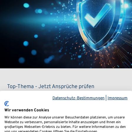
Top-Thema - Jetzt Ansprüche prüfen
Datenschutz-Bestimmungen
|
Impressum
Staatshaftung VW EA189
Wir verwenden Cookies
Wir können diese zur Analyse unserer Besucherdaten platzieren, um unsere
Der
VW-Abgasskandal ist zurück
– und trifft viele
Webseite zu verbessern, personalisierte Inhalte anzuzeigen und Ihnen ein
großartiges Webseiten-Erlebnis zu bieten. Für weitere Informationen zu den
Dieselhalter härter denn je. Ein aktuelles Urteil erklärt
von uns verwendeten Cookies öffnen Sie die Einstellungen.