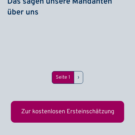
Das sagen unsere Mandanten
über uns
Seitennummerierung
Nächste Seite
Seite 1
›
Zur kostenlosen Ersteinschätzung