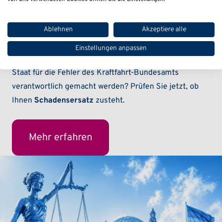
das zentrale Software-Update für rechtswidrig, während
Stilllegungen näher rücken
und Hersteller kaum noch
Ablehnen
Akzeptiere alle
haften.
Einstellungen anpassen
Doch eröffnet sich jetzt eine
neue Chance
: Kann der
Staat für die Fehler des Kraftfahrt-Bundesamts
verantwortlich gemacht werden? Prüfen Sie jetzt, ob
Ihnen
Schadensersatz
zusteht.
Mehr erfahren