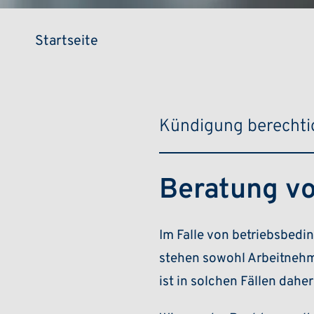
Pfadnavigation
Startseite
Kündigung berechti
Beratung v
Im Falle von betriebsbed
stehen sowohl Arbeitnehme
ist in solchen Fällen dahe