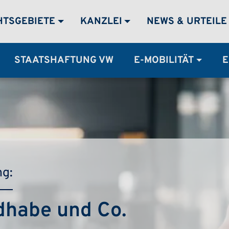
MENÜ
HTSGEBIETE
KANZLEI
NEWS & URTEILE
STAATSHAFTUNG VW
E-MOBILITÄT
E
ng:
dhabe und Co.