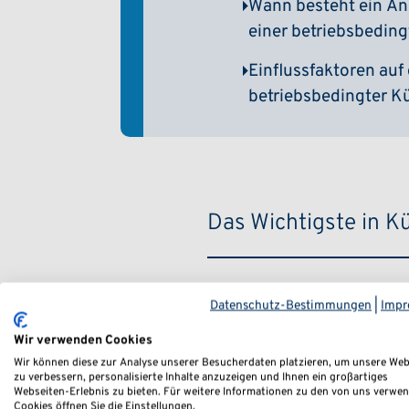
Wann besteht ein An
einer betriebsbedin
Einflussfaktoren auf
betriebsbedingter 
Das Wichtigste in Kü
Betriebsbe
Datenschutz-Bestimmungen
|
Impr
Wir verwenden Cookies
Rechtsgrundlage & V
Wir können diese zur Analyse unserer Besucherdaten platzieren, um unsere Web
zu verbessern, personalisierte Inhalte anzuzeigen und Ihnen ein großartiges
zwingende betrieblic
Webseiten-Erlebnis zu bieten. Für weitere Informationen zu den von uns verwe
Cookies öffnen Sie die Einstellungen.