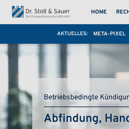
Direkt zum Inhalt
MEGA-
HOME
REC
AKTUELLES:
META-PIXEL
Betriebsbedingte Kündigu
Abfindung, Han