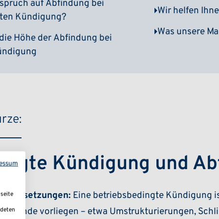
spruch auf Abfindung bei
Wir helfen Ihne
gten Kündigung?
Was unsere Ma
 die Höhe der Abfindung bei
Kündigung
rze:
dingte Kündigung und Ab
essum
oraussetzungen:
Eine betriebsbedingte Kündigung i
seite
he Gründe vorliegen – etwa Umstrukturierungen, Sch
ndeten