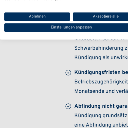
wirtschaftliche Engp
nachgewiesen werden
Ablehnen
Akzeptiere alle
Einstellungen anpassen
Sozialauswahl ist Pfli
Mitarbeiter soziale Kr
Schwerbehinderung zu 
Kündigung als unwirk
Kündigungsfristen b
Betriebszugehörigkeit
Monatsende und verlän
Abfindung nicht garan
Kündigung grundsätzl
eine Abfindung anbiet