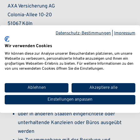
AXA Versicherung AG
Colonia-Allee 10-20
51067 Köln
Datenschutz-Bestimmungen
|
Impressum
Haftpflichtversicherung Dr. Stoll & Sauer Litigation
Rechtsanwaltsgesellschaft mbH
Wir verwenden Cookies
Wir können diese zur Analyse unserer Besucherdaten platzieren, um unsere
Webseite zu verbessern, personalisierte Inhalte anzuzeigen und Ihnen ein
AXA Versicherung AG
großartiges Webseiten-Erlebnis zu bieten. Für weitere Informationen zu den
Colonia-Allee 10-20
von uns verwendeten Cookies öffnen Sie die Einstellungen.
51067 Köln
Ablehnen
Akzeptiere alle
Räumlicher Geltungsbereich der Gesellschaften: alle
Einstellungen anpassen
Tätigkeiten die nicht:
über in anderen Staaten eingerichtete oder
unterhaltende Kanzleien oder Büros ausgeübt
werden