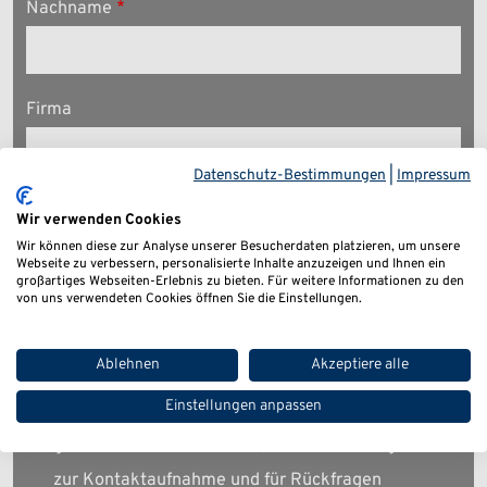
Nachname
Firma
Datenschutz-Bestimmungen
|
Impressum
E-Mail
Wir verwenden Cookies
Wir können diese zur Analyse unserer Besucherdaten platzieren, um unsere
Webseite zu verbessern, personalisierte Inhalte anzuzeigen und Ihnen ein
großartiges Webseiten-Erlebnis zu bieten. Für weitere Informationen zu den
von uns verwendeten Cookies öffnen Sie die Einstellungen.
Telefon
Ablehnen
Akzeptiere alle
Einstellungen anpassen
Ich habe die
Datenschutzerklärung
zur Kenntnis
genommen. Ich stimme zu, dass meine Angaben
zur Kontaktaufnahme und für Rückfragen