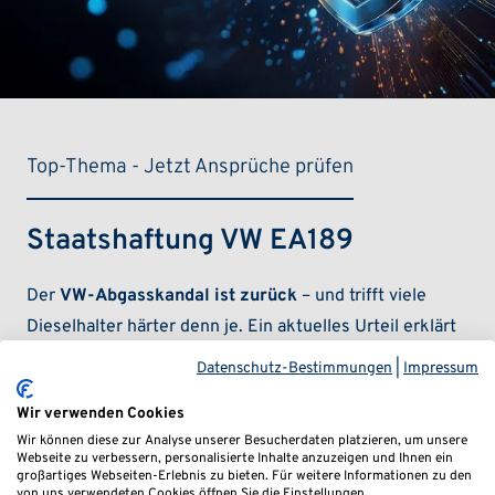
Top-Thema - Jetzt Ansprüche prüfen
Staatshaftung VW EA189
Der
VW-Abgasskandal ist zurück
– und trifft viele
Dieselhalter härter denn je. Ein aktuelles Urteil erklärt
das zentrale Software-Update für rechtswidrig, während
Datenschutz-Bestimmungen
|
Impressum
Stilllegungen näher rücken
und Hersteller kaum noch
Wir verwenden Cookies
haften.
Wir können diese zur Analyse unserer Besucherdaten platzieren, um unsere
Webseite zu verbessern, personalisierte Inhalte anzuzeigen und Ihnen ein
Doch eröffnet sich jetzt eine
neue Chance
: Kann der
großartiges Webseiten-Erlebnis zu bieten. Für weitere Informationen zu den
von uns verwendeten Cookies öffnen Sie die Einstellungen.