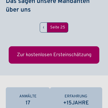
Das sagen unsere Mandanten
über uns
Seitennummerierung
Vorherige Seite
‹
Seite 25
Zur kostenlosen Ersteinschätzung
ANWÄLTE
ERFAHRUNG
17
+
15
JAHRE