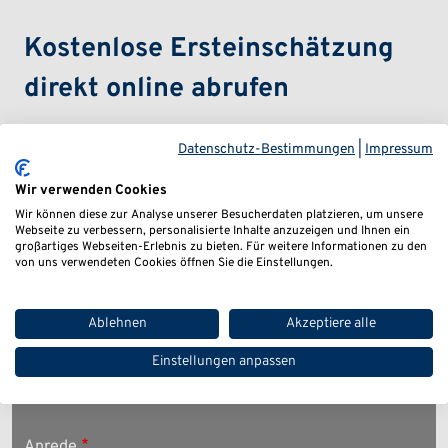
Kostenlose Ersteinschätzung
direkt online abrufen
Informieren Sie sich schnell, sicher und kostenlos.
Datenschutz-Bestimmungen
|
Impressum
Geben Sie zur Erstellung Ihres persönlichen Zugangs
Wir verwenden Cookies
Name, E-Mail-Adresse und Telefonnummer ein. Wir
Wir können diese zur Analyse unserer Besucherdaten platzieren, um unsere
Webseite zu verbessern, personalisierte Inhalte anzuzeigen und Ihnen ein
melden uns umgehend per Mail bei Ihnen. Nach der
großartiges Webseiten-Erlebnis zu bieten. Für weitere Informationen zu den
von uns verwendeten Cookies öffnen Sie die Einstellungen.
Registrierung werden alle weiteren Schritte auf
unserem abgesicherten Mandanten-Portal
Ablehnen
Akzeptiere alle
durchgeführt.
Einstellungen anpassen
Anrede