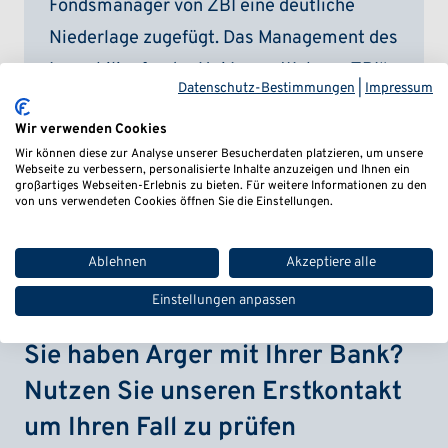
Fondsmanager von ZBI eine deutliche
Niederlage zugefügt. Das Management des
Immobilienfonds „Uni Immo Wohnen ZBI“
Datenschutz-Bestimmungen
|
Impressum
darf in...
Wir verwenden Cookies
weiterlesen
Wir können diese zur Analyse unserer Besucherdaten platzieren, um unsere
Webseite zu verbessern, personalisierte Inhalte anzuzeigen und Ihnen ein
großartiges Webseiten-Erlebnis zu bieten. Für weitere Informationen zu den
von uns verwendeten Cookies öffnen Sie die Einstellungen.
Ablehnen
Akzeptiere alle
Einstellungen anpassen
Sie haben Ärger mit Ihrer Bank?
Nutzen Sie unseren Erstkontakt
um Ihren Fall zu prüfen