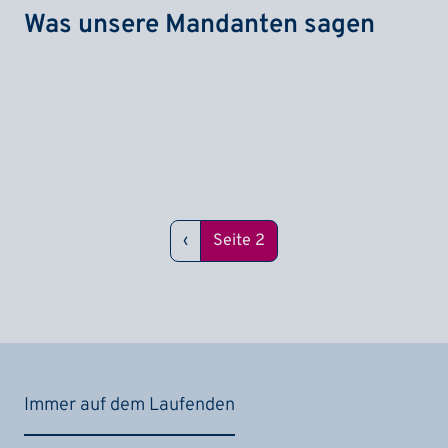
Was unsere Mandanten sagen
Seitennummerierung
Vorherige Seite
‹
Seite 2
Immer auf dem Laufenden