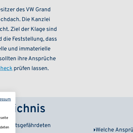
Besitzer des VW Grand
ochdach. Die Kanzlei
ht. Ziel der Klage sind
die Feststellung, dass
lle und immaterielle
sollten ihre Ansprüche
Check
prüfen lassen.
essum
rzeichnis
seite
ndheitsgefährdeten
ndeten
(ein-/ausklappen)
Welche Anspr