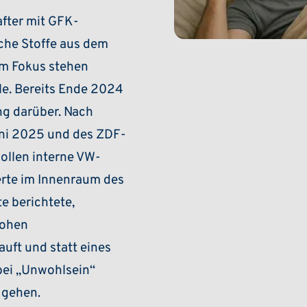
after mit GFK-
che Stoffe aus dem
Im Fokus stehen
le. Bereits Ende 2024
ng darüber. Nach
ni 2025 und des ZDF-
sollen interne VW-
erte im Innenraum des
e berichtete,
hohen
uft und statt eines
bei „Unwohlsein“
 gehen.