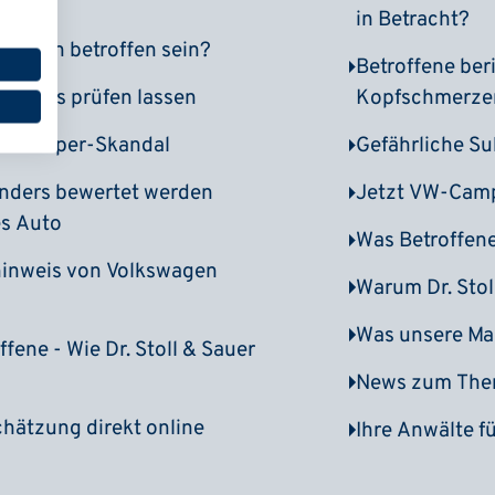
in Betracht?
önnen betroffen sein?
Betroffene ber
tenlos prüfen lassen
Kopfschmerzen
W-Camper-Skandal
Gefährliche S
nders bewertet werden
Jetzt VW-Camp
es Auto
Was Betroffene 
hinweis von Volkswagen
Warum Dr. Stoll
Was unsere Ma
ffene - Wie Dr. Stoll & Sauer
News zum The
hätzung direkt online
Ihre Anwälte 