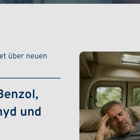
et über neuen
enzol,
hyd und