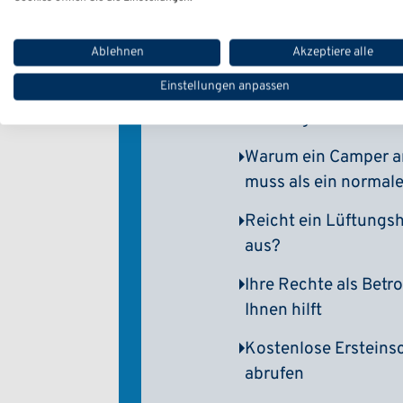
Substanzen belastet
Welche VW-Camper k
Ablehnen
Akzeptiere alle
Jetzt VW-Camper kos
Einstellungen anpassen
Darum geht es im V
Warum ein Camper a
muss als ein normal
Reicht ein Lüftungs
aus?
Ihre Rechte als Betro
Ihnen hilft
Kostenlose Ersteinsc
abrufen