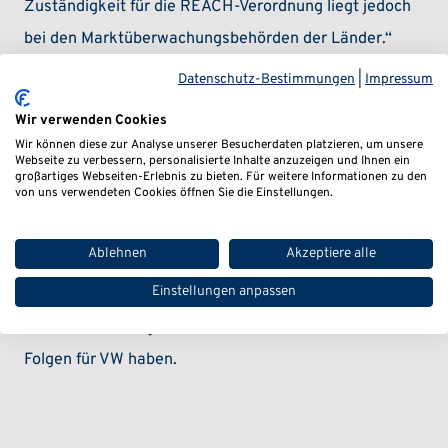
Zuständigkeit für die REACH-Verordnung liegt jedoch
bei den Marktüberwachungsbehörden der Länder.“
Datenschutz-Bestimmungen
|
Impressum
Aufmerksam ist das KBA dennoch bei einem Punkt
geworden: „Um zu klären, ob sich eine erhöhte
Wir verwenden Cookies
Wir können diese zur Analyse unserer Besucherdaten platzieren, um unsere
Schadstoffkonzentration auch auf die Fahrtüchtigkeit
Webseite zu verbessern, personalisierte Inhalte anzuzeigen und Ihnen ein
großartiges Webseiten-Erlebnis zu bieten. Für weitere Informationen zu den
des Fahrzeugführers auswirkt und damit Belange der
von uns verwendeten Cookies öffnen Sie die Einstellungen.
Straßenverkehrssicherheit betrifft, hat das KBA den
Hersteller um Stellungnahme gebeten. Das Verfahren
Ablehnen
Akzeptiere alle
läuft.“
Einstellungen anpassen
Die Untersuchung des KBA könnte weitreichende
Folgen für VW haben.