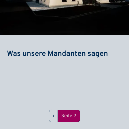
Was unsere Mandanten sagen
Seitennummerierung
Vorherige Seite
‹
Seite 2