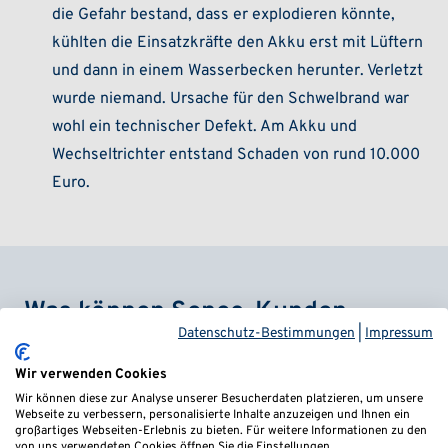
die Gefahr bestand, dass er explodieren könnte,
kühlten die Einsatzkräfte den Akku erst mit Lüftern
und dann in einem Wasserbecken herunter. Verletzt
wurde niemand. Ursache für den Schwelbrand war
wohl ein technischer Defekt. Am Akku und
Wechseltrichter entstand Schaden von rund 10.000
Euro.
Was können Senec-Kunden
Datenschutz-Bestimmungen
|
Impressum
unternehmen?
Wir verwenden Cookies
Die anhaltenden Probleme mit den Stromspeichern
Wir können diese zur Analyse unserer Besucherdaten platzieren, um unsere
Webseite zu verbessern, personalisierte Inhalte anzuzeigen und Ihnen ein
von Senec sorgen für finanzielle Verluste und Ärger
großartiges Webseiten-Erlebnis zu bieten. Für weitere Informationen zu den
von uns verwendeten Cookies öffnen Sie die Einstellungen.