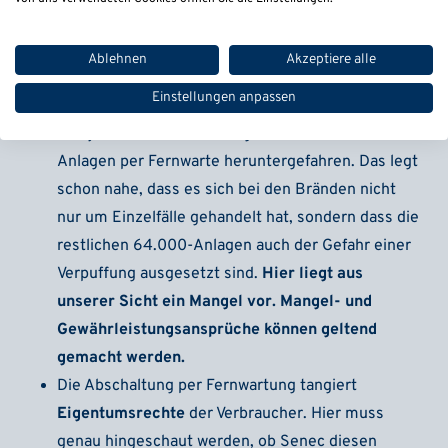
bei den Verbrauchern.
Welche Ansatzpunkte gibt es,
gegen den Hersteller der Stromspeicher vorzugehen?
Ablehnen
Akzeptiere alle
Die Möglichkeit von Bränden kann nicht
Einstellungen anpassen
ausgeschlossen werden. Senec hat die Vorfälle im
Frühjahr 2022 sehr ernst genommen und die
Anlagen per Fernwarte heruntergefahren. Das legt
schon nahe, dass es sich bei den Bränden nicht
nur um Einzelfälle gehandelt hat, sondern dass die
restlichen 64.000-Anlagen auch der Gefahr einer
Verpuffung ausgesetzt sind.
Hier liegt aus
unserer Sicht ein Mangel vor. Mangel- und
Gewährleistungsansprüche können geltend
gemacht werden.
Die Abschaltung per Fernwartung tangiert
Eigentumsrechte
der Verbraucher. Hier muss
genau hingeschaut werden, ob Senec diesen