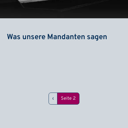
Was unsere Mandanten sagen
Seitennummerierung
Vorherige Seite
‹
Seite 2