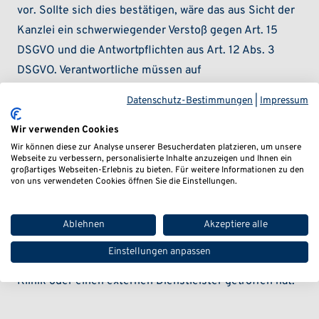
vor. Sollte sich dies bestätigen, wäre das aus Sicht der
Kanzlei ein schwerwiegender Verstoß gegen Art. 15
DSGVO und die Antwortpflichten aus Art. 12 Abs. 3
DSGVO. Verantwortliche müssen auf
Auskunftsersuchen grundsätzlich unverzüglich,
Datenschutz-Bestimmungen
|
Impressum
spätestens innerhalb eines Monats reagieren.
Wir verwenden Cookies
Die Fälle zeigen ein Muster: Nicht nur Krankenhäuser
Wir können diese zur Analyse unserer Besucherdaten platzieren, um unsere
Webseite zu verbessern, personalisierte Inhalte anzuzeigen und Ihnen ein
selbst, sondern auch Dienstleister,
großartiges Webseiten-Erlebnis zu bieten. Für weitere Informationen zu den
Medizintechnikunternehmen, Homecare-Anbieter,
von uns verwendeten Cookies öffnen Sie die Einstellungen.
Abrechnungsstellen und IT-Dienstleister können zum
Einfallstor für Cyberkriminelle werden. Für Patienten
Ablehnen
Akzeptiere alle
macht das kaum einen Unterschied. Ihre Daten sind
Einstellungen anpassen
betroffen – unabhängig davon, ob der Angriff direkt die
Klinik oder einen externen Dienstleister getroffen hat.