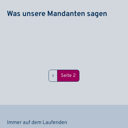
Was unsere Mandanten sagen
Seitennummerierung
Vorherige Seite
‹
Seite 2
Immer auf dem Laufenden