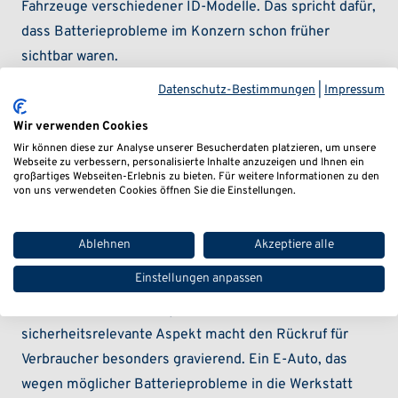
Fahrzeuge verschiedener ID-Modelle. Das spricht dafür,
dass Batterieprobleme im Konzern schon früher
sichtbar waren.
Datenschutz-Bestimmungen
|
Impressum
Batterieproblem kann
Wir verwenden Cookies
Wir können diese zur Analyse unserer Besucherdaten platzieren, um unsere
Reichweitenverlust und
Webseite zu verbessern, personalisierte Inhalte anzuzeigen und Ihnen ein
großartiges Webseiten-Erlebnis zu bieten. Für weitere Informationen zu den
Brandgefahr auslösen
von uns verwendeten Cookies öffnen Sie die Einstellungen.
Nach den aktuellen Berichten können sich die
Ablehnen
Akzeptiere alle
Probleme zunächst durch eine verringerte Reichweite
Einstellungen anpassen
oder Warnhinweise bemerkbar machen. Im
schlimmsten Fall droht jedoch ein Brand. Genau dieser
sicherheitsrelevante Aspekt macht den Rückruf für
Verbraucher besonders gravierend. Ein E-Auto, das
wegen möglicher Batterieprobleme in die Werkstatt