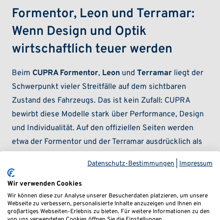
Formentor, Leon und Terramar:
Wenn Design und Optik
wirtschaftlich teuer werden
Beim
CUPRA Formentor
,
Leon
und
Terramar
liegt der
Schwerpunkt vieler Streitfälle auf dem sichtbaren
Zustand des Fahrzeugs. Das ist kein Zufall: CUPRA
bewirbt diese Modelle stark über Performance, Design
und Individualität. Auf den offiziellen Seiten werden
etwa der Formentor und der Terramar ausdrücklich als
emotionale, leistungsstarke Modelle präsentiert;
Datenschutz-Bestimmungen
|
Impressum
zugleich spielt das äußere Erscheinungsbild eine
zentrale Rolle.
Wir verwenden Cookies
Wir können diese zur Analyse unserer Besucherdaten platzieren, um unsere
Webseite zu verbessern, personalisierte Inhalte anzuzeigen und Ihnen ein
Für Leasingnehmer kann das bedeuten, dass schon
großartiges Webseiten-Erlebnis zu bieten. Für weitere Informationen zu den
kleinere Lackspuren, Felgenkratzer oder
von uns verwendeten Cookies öffnen Sie die Einstellungen.