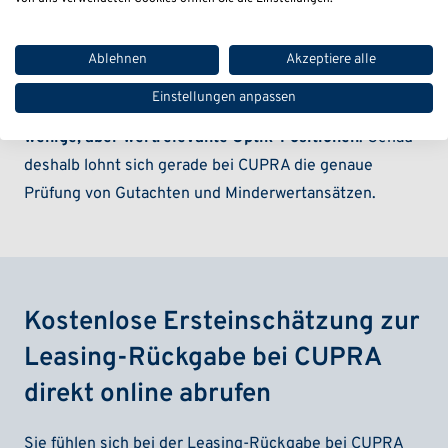
Innenraumabnutzungen wirtschaftlich streng bewertet
werden. Anders als bei einer klassischen
Ablehnen
Akzeptiere alle
Volumenmarke entsteht die Belastung hier oft nicht
Einstellungen anpassen
durch viele kleine Alltagsposten, sondern durch
wenige, aber wertrelevante Optik-Positionen
. Genau
deshalb lohnt sich gerade bei CUPRA die genaue
Prüfung von Gutachten und Minderwertansätzen.
Kostenlose Ersteinschätzung zur
Leasing-Rückgabe bei CUPRA
direkt online abrufen
Sie fühlen sich bei der Leasing-Rückgabe bei
CUPRA